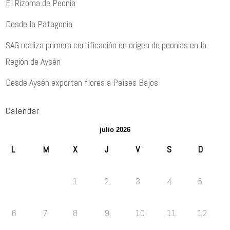
El Rizoma de Peonia
Desde la Patagonia
SAG realiza primera certificación en origen de peonias en la
Región de Aysén
Desde Aysén exportan flores a Países Bajos
Calendar
julio 2026
L
M
X
J
V
S
D
1
2
3
4
5
6
7
8
9
10
11
12