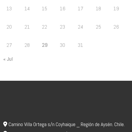
13
14
15
16
17
18
19
20
21
22
23
24
25
26
27
28
29
30
31
« Jul
Camino Villa Ortega s/n Coyhaique _ Región de Aysén. Chile.