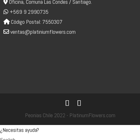
Oficina, Comuna Las Condes / Santiago.
+569 9 2990735
Código Postal: 7550307
ventas@platiniumflowers.com
Peonias Chile 2022 - PlatinumFlowers.com
¿Necesitas ayuda?
English