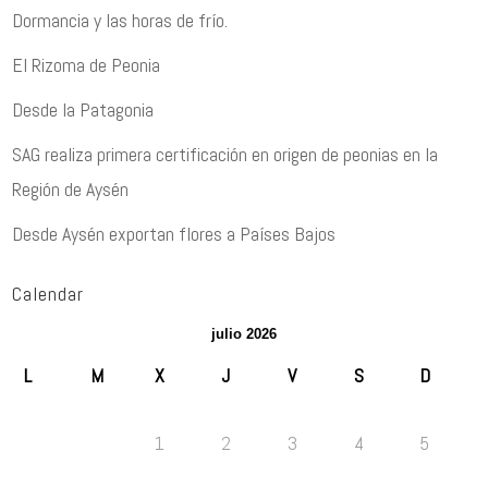
Dormancia y las horas de frío.
El Rizoma de Peonia
Desde la Patagonia
SAG realiza primera certificación en origen de peonias en la
Región de Aysén
Desde Aysén exportan flores a Países Bajos
Calendar
julio 2026
L
M
X
J
V
S
D
1
2
3
4
5