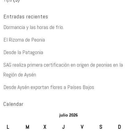
Entradas recientes
Dormancia y las horas de frío.
El Rizoma de Peonia
Desde la Patagonia
SAG realiza primera certificación en origen de peonias en la
Región de Aysén
Desde Aysén exportan flores a Países Bajos
Calendar
julio 2026
L
M
X
J
V
S
D