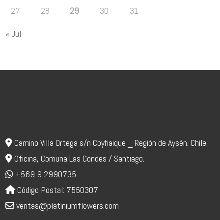
27
28
29
30
31
« Jul
Camino Villa Ortega s/n Coyhaique _ Región de Aysén. Chile.
Oficina, Comuna Las Condes / Santiago.
+569 9 2990735
Código Postal: 7550307
ventas@platiniumflowers.com