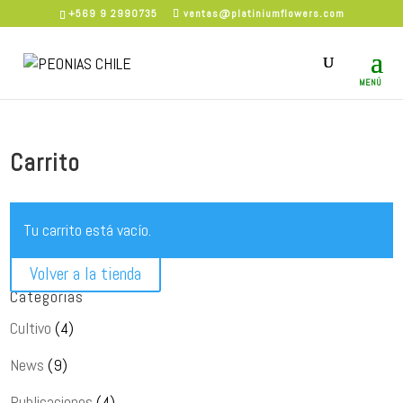
×
+569 9 2990735
ventas@platiniumflowers.com
Carrito
Tu carrito está vacío.
Volver a la tienda
Categorias
Cultivo
(4)
News
(9)
Publicaciones
(4)